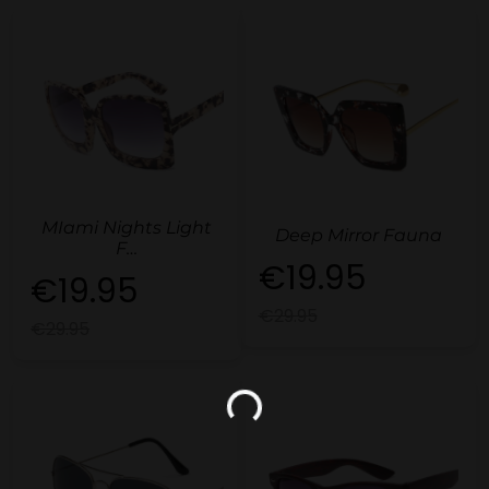
MIami Nights Light
Deep Mirror Fauna
F…
€19.95
€19.95
€29.95
€29.95
Loading...