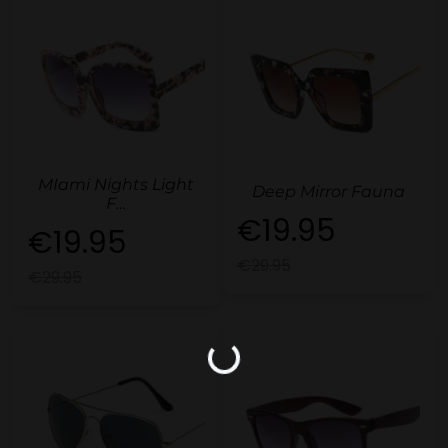
MIami Nights Light
Deep Mirror Fauna
F…
€19.95
€19.95
€29.95
€29.95
Loading...