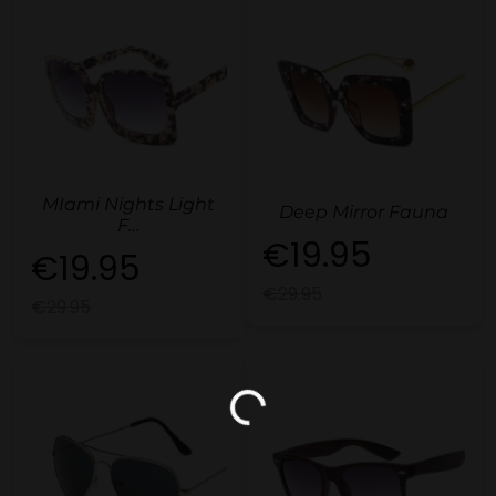
MIami Nights Light
Deep Mirror Fauna
F…
€19.95
€19.95
€29.95
€29.95
Loading...